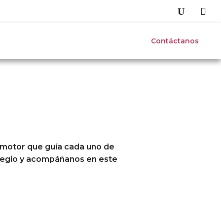
s
Vida escolar
Admisiones
Contáctanos
l motor que guía cada uno de
olegio y acompáñanos en este