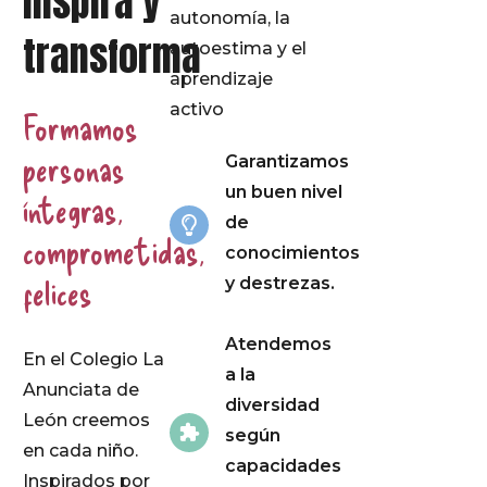
inspira y
autonomía, la
transforma
autoestima y el
aprendizaje
activo
Formamos
personas
Garantizamos
un buen nivel
íntegras,
de
comprometidas,
conocimientos
felices
y destrezas.
Atendemos
En el Colegio La
a la
Anunciata de
diversidad
León creemos
según
en cada niño.
capacidades
Inspirados por