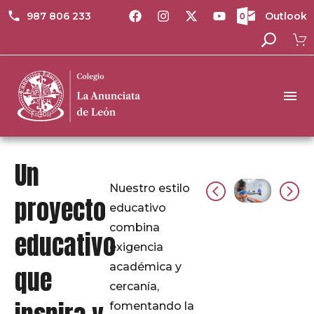
987 806 233
Outlook
Un
Nuestro estilo
proyecto
educativo
combina
educativo
exigencia
académica y
que
cercanía,
fomentando la