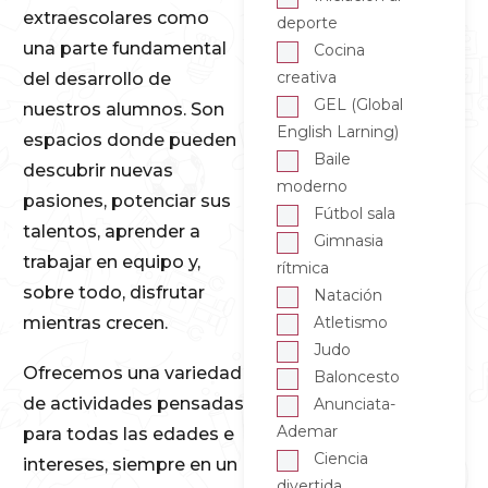
extraescolares como
deporte
una parte fundamental
Cocina
creativa
del desarrollo de
GEL (Global
nuestros alumnos. Son
English Larning)
espacios donde pueden
Baile
descubrir nuevas
moderno
pasiones, potenciar sus
Fútbol sala
talentos, aprender a
Gimnasia
trabajar en equipo y,
rítmica
sobre todo, disfrutar
Natación
mientras crecen.
Atletismo
Judo
Ofrecemos una variedad
Baloncesto
de actividades pensadas
Anunciata-
Ademar
para todas las edades e
Ciencia
intereses, siempre en un
divertida