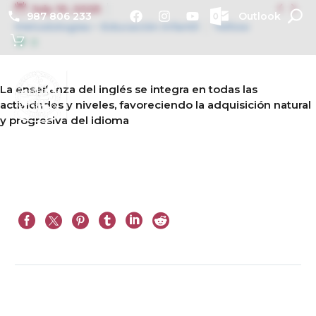


July 10, 2025
987 806 233
Outlook
Metodologías – Educación Infantil
Yellow
0
La enseñanza del inglés se integra en todas las
actividades y niveles, favoreciendo la adquisición natural
y progresiva del idioma
Prev
Next