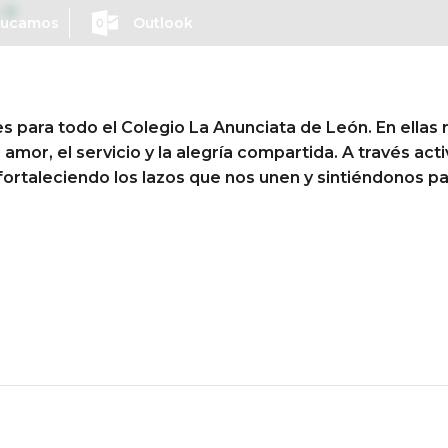
0
ducamos
Outlook
Conócenos
Así educamo
es para todo el Colegio La Anunciata de León. En ellas
l amor, el servicio y la alegría compartida. A través 
ortaleciendo los lazos que nos unen y sintiéndonos par