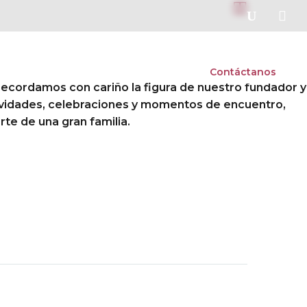


s
Vida escolar
Admisiones
Contáctanos
 recordamos con cariño la figura de nuestro fundador y
actividades, celebraciones y momentos de encuentro,
te de una gran familia.
Next