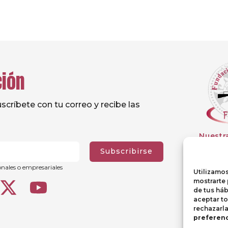
ción
críbete con tu correo y recibe las
Nuestr
Subscribirse
onales o empresariales
Utilizamos
mostrarte 
de tus háb
aceptar t
rechazarl
preferenc