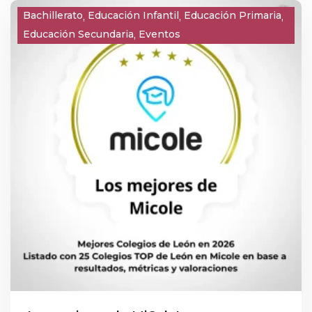
innovadoras en el ámbito educativo. Este logro
Bachillerato
Educación Infantil
Educación Primaria
representa un importante avance en nuestro
Educación Secundaria
Eventos
proyecto formativo y confirma el trabajo
constante de toda nuestra comunidad escolar.