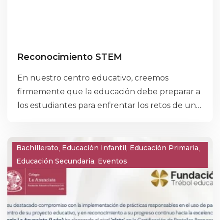
Reconocimiento STEM
En nuestro centro educativo, creemos
firmemente que la educación debe preparar a
los estudiantes para enfrentar los retos de un
mundo en constante cambio. Por ello, nos
enorgullece ser un Centro Educativo STEM,
un espacio donde la Ciencia, la Tecnología, la
Bachillerato
Educación Infantil
Educación Primaria
Ingeniería y las Matemáticas se integran de
Educación Secundaria
Eventos
forma innovadora y práctica en el proceso de
aprendizaje.